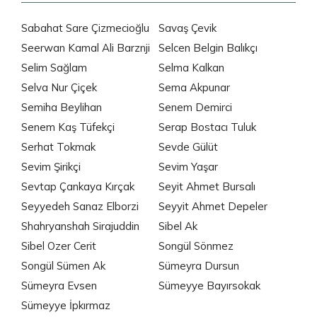
Sabahat Sare Çizmecioğlu
Savaş Çevik
Seerwan Kamal Ali Barznji
Selcen Belgin Balıkçı
Selim Sağlam
Selma Kalkan
Selva Nur Çiçek
Sema Akpunar
Semiha Beylihan
Senem Demirci
Senem Kaş Tüfekçi
Serap Bostacı Tuluk
Serhat Tokmak
Sevde Gülüt
Sevim Şirikçi
Sevim Yaşar
Sevtap Çankaya Kırçak
Seyit Ahmet Bursalı
Seyyedeh Sanaz Elborzi
Seyyit Ahmet Depeler
Shahryanshah Sirajuddin
Sibel Ak
Sibel Ozer Cerit
Songül Sönmez
Songül Sümen Ak
Sümeyra Dursun
Sümeyra Evsen
Sümeyye Bayırsokak
Sümeyye İpkırmaz