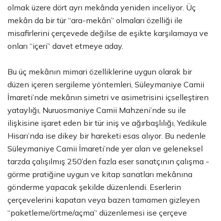
olmak üzere dört ayrı mekânda yeniden inceliyor. Üç
mekân da bir tür ‘‘ara-mekân’‘ olmaları özelliği ile
misafirlerini çerçevede değilse de eşikte karşılamaya ve
onları ‘‘içeri’‘ davet etmeye aday.
Bu üç mekânın mimari özelliklerine uygun olarak bir
düzen içeren sergileme yöntemleri, Süleymaniye Camii
İmareti’nde mekânın simetri ve asimetrisini içselleştiren
yataylığı, Nuruosmaniye Camii Mahzeni’nde su ile
ilişkisine işaret eden bir tür iniş ve ağırbaşlılığı, Yedikule
Hisarı’nda ise dikey bir hareketi esas alıyor. Bu nedenle
Süleymaniye Camii İmareti’nde yer alan ve geleneksel
tarzda çalışılmış 250’den fazla eser sanatçının çalışma -
görme pratiğine uygun ve kitap sanatları mekânına
gönderme yapacak şekilde düzenlendi. Eserlerin
çerçevelerini kapatan veya bazen tamamen gizleyen
‘‘paketleme/örtme/açma’‘ düzenlemesi ise çerçeve