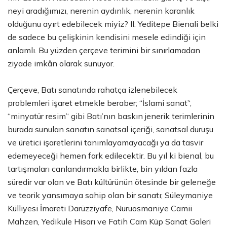
neyi aradığımızı, nerenin aydınlık, nerenin karanlık
olduğunu ayırt edebilecek miyiz? II. Yeditepe Bienali belki
de sadece bu çelişkinin kendisini mesele edindiği için
anlamlı. Bu yüzden çerçeve terimini bir sınırlamadan
ziyade imkân olarak sunuyor.
Çerçeve, Batı sanatında rahatça izlenebilecek
problemleri işaret etmekle beraber; ‘‘İslami sanat’‘,
‘‘minyatür resim’‘ gibi Batı’nın baskın jenerik terimlerinin
burada sunulan sanatın sanatsal içeriği, sanatsal duruşu
ve üretici işaretlerini tanımlayamayacağı ya da tasvir
edemeyeceği hemen fark edilecektir. Bu yıl ki bienal, bu
tartışmaları canlandırmakla birlikte, bin yıldan fazla
süredir var olan ve Batı kültürünün ötesinde bir geleneğe
ve teorik yansımaya sahip olan bir sanatı; Süleymaniye
Külliyesi İmareti Darüzziyafe, Nuruosmaniye Camii
Mahzen, Yedikule Hisarı ve Fatih Cam Küp Sanat Galeri