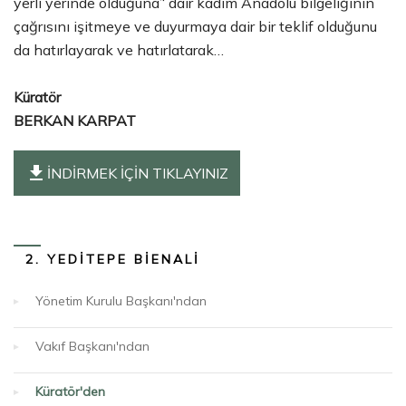
yerli yerinde olduğuna’‘ dair kadim Anadolu bilgeliğinin
çağrısını işitmeye ve duyurmaya dair bir teklif olduğunu
da hatırlayarak ve hatırlatarak…
Küratör
BERKAN KARPAT
file_download
İNDİRMEK İÇİN TIKLAYINIZ
2. YEDİTEPE BİENALİ
Yönetim Kurulu Başkanı'ndan
Vakıf Başkanı'ndan
Küratör'den