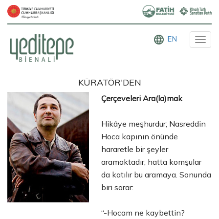
language
EN
Toggl
navig
KÜRATÖR'DEN
Çerçeveleri Ara(la)mak
Hikâye meşhurdur; Nasreddin
Hoca kapının önünde
hararetle bir şeyler
aramaktadır, hatta komşular
da katılır bu aramaya. Sonunda
biri sorar:
‘‘-Hocam ne kaybettin?