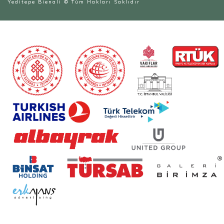
Yeditepe Bienali
© Tüm Hakları Saklıdır