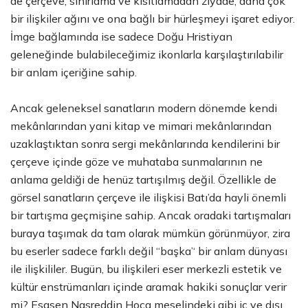
de çerçeve, sınırlama ve kısıtlamadan ziyade, daha çok
bir ilişkiler ağını ve ona bağlı bir hürleşmeyi işaret ediyor.
İmge bağlamında ise sadece Doğu Hristiyan
geleneğinde bulabileceğimiz ikonlarla karşılaştırılabilir
bir anlam içeriğine sahip.
Ancak geleneksel sanatların modern dönemde kendi
mekânlarından yani kitap ve mimari mekânlarından
uzaklaştıktan sonra sergi mekânlarında kendilerini bir
çerçeve içinde göze ve muhataba sunmalarının ne
anlama geldiği de henüz tartışılmış değil. Özellikle de
görsel sanatların çerçeve ile ilişkisi Batı’da hayli önemli
bir tartışma geçmişine sahip. Ancak oradaki tartışmaları
buraya taşımak da tam olarak mümkün görünmüyor, zira
bu eserler sadece farklı değil ‘‘başka’‘ bir anlam dünyası
ile ilişkililer. Bugün, bu ilişkileri eser merkezli estetik ve
kültür enstrümanları içinde aramak hakiki sonuçlar verir
mi? Esasen Nasreddin Hoca meselindeki gibi iç ve dışı,