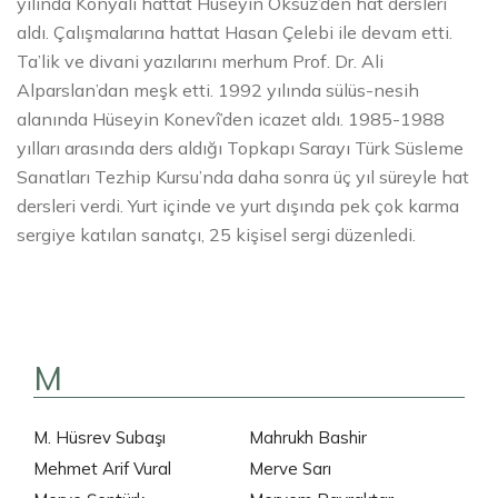
yılında Konyalı hattat Hüseyin Öksüz’den hat dersleri
aldı. Çalışmalarına hattat Hasan Çelebi ile devam etti.
Ta’lik ve divani yazılarını merhum Prof. Dr. Ali
Alparslan’dan meşk etti. 1992 yılında sülüs-nesih
alanında Hüseyin Konevî’den icazet aldı. 1985-1988
yılları arasında ders aldığı Topkapı Sarayı Türk Süsleme
Sanatları Tezhip Kursu’nda daha sonra üç yıl süreyle hat
dersleri verdi. Yurt içinde ve yurt dışında pek çok karma
sergiye katılan sanatçı, 25 kişisel sergi düzenledi.
M
M. Hüsrev Subaşı
Mahrukh Bashir
Mehmet Arif Vural
Merve Sarı