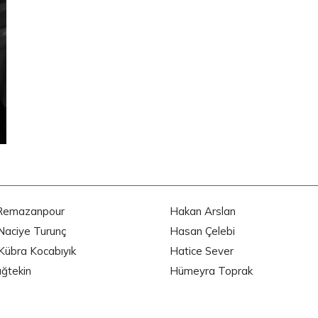
Remazanpour
Hakan Arslan
Naciye Turunç
Hasan Çelebi
Kübra Kocabıyık
Hatice Sever
ağtekin
Hümeyra Toprak