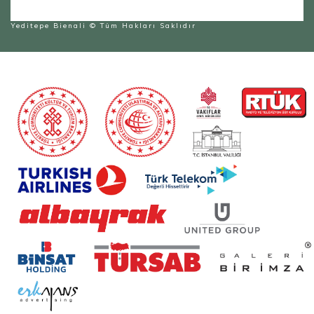
Yeditepe Bienali
© Tüm Hakları Saklıdır