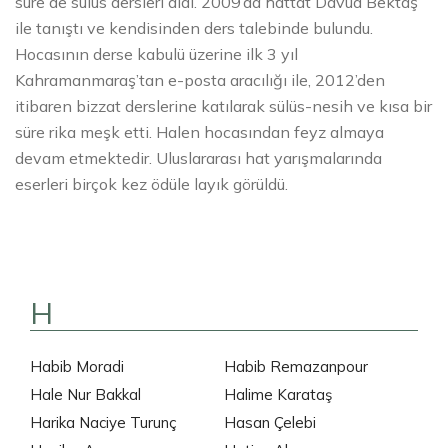
süre de sülüs dersleri aldı. 2009’da hattat Davud Bektaş
ile tanıştı ve kendisinden ders talebinde bulundu.
Hocasının derse kabulü üzerine ilk 3 yıl
Kahramanmaraş’tan e-posta aracılığı ile, 2012’den
itibaren bizzat derslerine katılarak sülüs-nesih ve kısa bir
süre rika meşk etti. Halen hocasından feyz almaya
devam etmektedir. Uluslararası hat yarışmalarında
eserleri birçok kez ödüle layık görüldü.
H
Habib Moradi
Habib Remazanpour
Hale Nur Bakkal
Halime Karataş
Harika Naciye Turunç
Hasan Çelebi