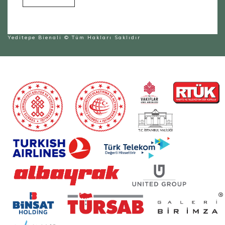
Yeditepe Bienali
© Tüm Hakları Saklıdır