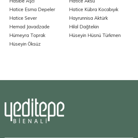
Hasibe Aşcı
Hatice Aksu
Hatice Esma Depeler
Hatice Kübra Kocabıyık
Hatice Sever
Hayrunnisa Aktürk
Hemad Javadzade
Hilal Dağtekin
Hümeyra Toprak
Hüseyin Hüsnü Türkmen
Hüseyin Öksüz