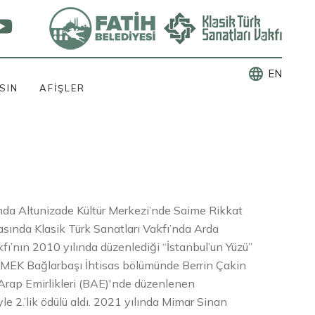
language
EN
SIN
AFİŞLER
ında Altunizade Kültür Merkezi’nde Saime Rikkat
rasında Klasik Türk Sanatları Vakfı’nda Arda
kfı’nın 2010 yılında düzenlediği “İstanbul’un Yüzü”
 İSMEK Bağlarbaşı İhtisas bölümünde Berrin Çakin
k Arap Emirlikleri (BAE)'nde düzenlenen
le 2.’lik ödülü aldı. 2021 yılında Mimar Sinan