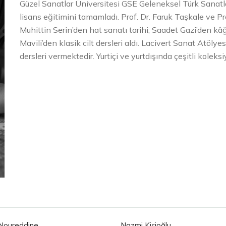
Güzel Sanatlar Üniversitesi GSE Geleneksel Türk Sanat
lisans eğitimini tamamladı. Prof. Dr. Faruk Taşkale ve Pro
Muhittin Serin’den hat sanatı tarihi, Saadet Gazi’den k
Mavili’den klasik cilt dersleri aldı. Lacivert Sanat Atöl
dersleri vermektedir. Yurtiçi ve yurtdışında çeşitli kolek
Noureddine
Nazmi Kişioğlu