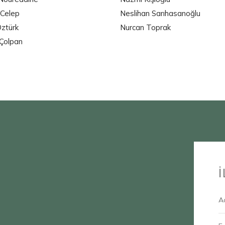
 Celep
Neslihan Sarıhasanoğlu
ztürk
Nurcan Toprak
Çolpan