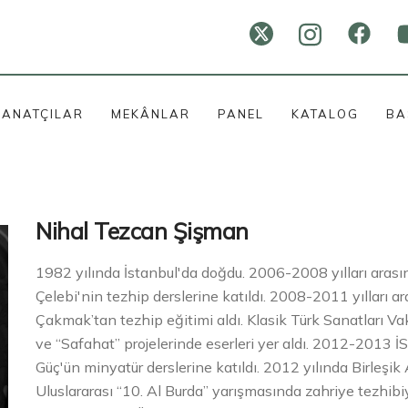
SANATÇILAR
MEKÂNLAR
PANEL
KATALOG
BA
Nihal Tezcan Şişman
1982 yılında İstanbul'da doğdu. 2006-2008 yılları aras
Çelebi'nin tezhip derslerine katıldı. 2008-2011 yılları a
Çakmak’tan tezhip eğitimi aldı. Klasik Türk Sanatları Va
ve “Safahat” projelerinde eserleri yer aldı. 2012-2013
Güç'ün minyatür derslerine katıldı. 2012 yılında Birleşi
Uluslararası “10. Al Burda” yarışmasında zahriye tezhibiy