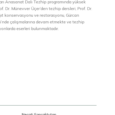
ları Anasanat Dalı Tezhip programında yüksek
f. Dr. Münevver Üçer’den tezhip dersleri, Prof. Dr.
âğıt konservasyonu ve restorasyonu, Gürcan
yesi’nde çalışmalarına devam etmekte ve tezhip
siyonlarda eserleri bulunmaktadır.
Necati Sancaktutan