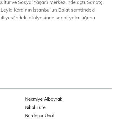
 Kültür ve Sosyal Yaşam Merkezi’nde açtı. Sanatçı
a Leyla Kara'nın İstanbul'un Balat semtindeki
ülliyesi'ndeki atölyesinde sanat yolculuğuna
Necmiye Albayrak
Nihal Türe
Nurdanur Ünal